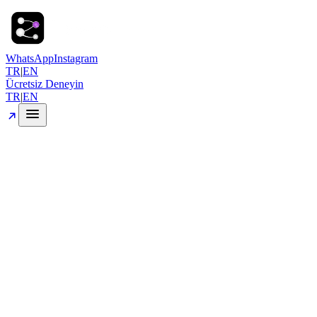
WhatsApp
Instagram
TR
|
EN
Ücretsiz Deneyin
TR
|
EN
E-mail
Telefon