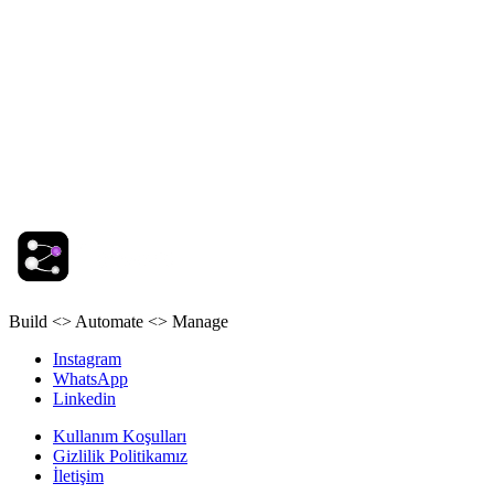
İsim
Soyisim
E-mail
Telefon
Mesaj
Build <> Automate <> Manage
Instagram
WhatsApp
Linkedin
Kullanım Koşulları
Gizlilik Politikamız
İletişim